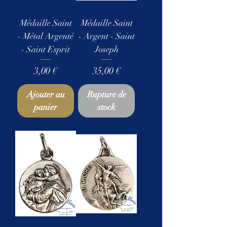
Médaille Saint
Médaille Saint
- Métal Argenté
- Argent - Saint
- Saint Esprit
Joseph
Prix
Prix
3,00 €
35,00 €
Ajouter au
Rupture de
panier
stock