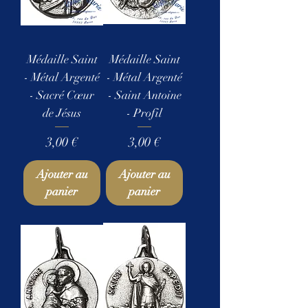
Médaille Saint
Médaille Saint
- Métal Argenté
- Métal Argenté
- Sacré Cœur
- Saint Antoine
de Jésus
- Profil
Prix
Prix
3,00 €
3,00 €
Ajouter au
Ajouter au
panier
panier