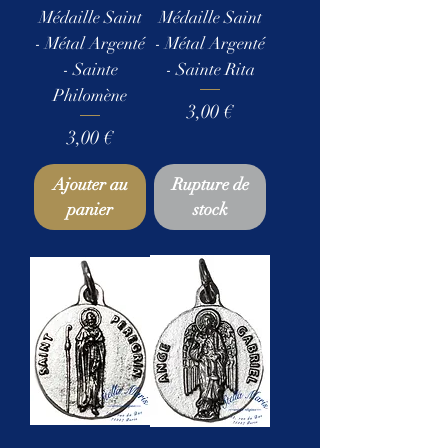
Médaille Saint
Médaille Saint
- Métal Argenté
- Métal Argenté
- Sainte
- Sainte Rita
Philomène
Prix
3,00 €
Prix
3,00 €
Ajouter au
Rupture de
panier
stock