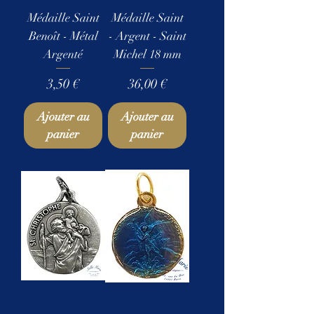
Médaille Saint
Médaille Saint
Benoît - Métal
- Argent - Saint
Argenté
Michel 18 mm
Prix
Prix
3,50 €
36,00 €
Ajouter au
Ajouter au
panier
panier