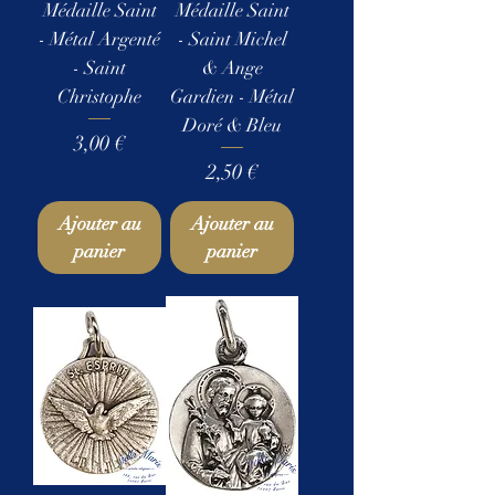
Médaille Saint
Médaille Saint
- Métal Argenté
- Saint Michel
- Saint
& Ange
Christophe
Gardien - Métal
Doré & Bleu
Prix
3,00 €
Prix
2,50 €
Ajouter au
Ajouter au
panier
panier