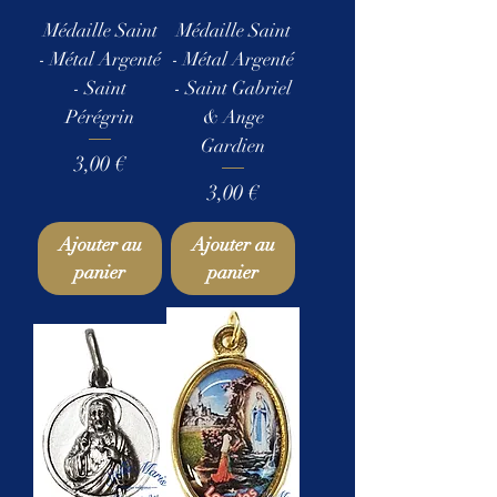
Médaille Saint
Médaille Saint
- Métal Argenté
- Métal Argenté
- Saint
- Saint Gabriel
Pérégrin
& Ange
Gardien
Prix
3,00 €
Prix
3,00 €
Ajouter au
Ajouter au
panier
panier