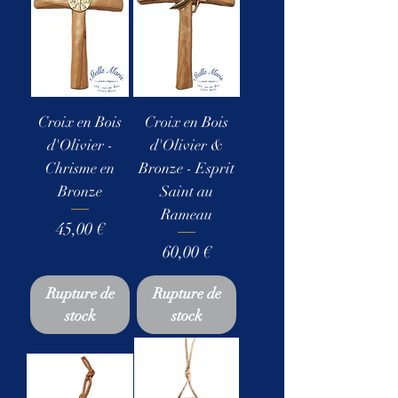
Croix en Bois
Croix en Bois
d'Olivier -
d'Olivier &
Chrisme en
Bronze - Esprit
Bronze
Saint au
Rameau
Prix
45,00 €
Prix
60,00 €
Rupture de
Rupture de
stock
stock