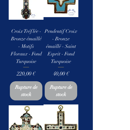
Croix Tréflée -
Pendentif Croix
Bronze émaillé
- Bronze
- Motifs
émaillé - Saint
Floraux - Fond
Esprit - Fond
Turquoise
Turquoise
Prix
Prix
220,00 €
40,00 €
Rupture de
Rupture de
stock
stock