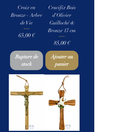
Croix en
Crucifix Bois
Bronze - Arbre
d'Olivier
de Vie
Guilloché &
Bronze 17 cm
Prix
65,00 €
Prix
85,00 €
Rupture de
Ajouter au
stock
panier