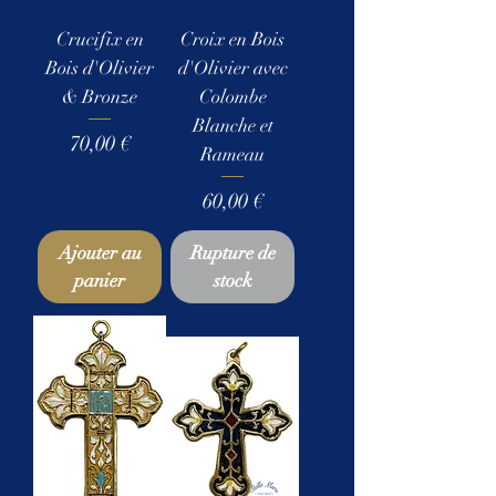
Crucifix en
Croix en Bois
Bois d'Olivier
d'Olivier avec
& Bronze
Colombe
Blanche et
Prix
70,00 €
Rameau
Prix
60,00 €
Ajouter au
Rupture de
panier
stock