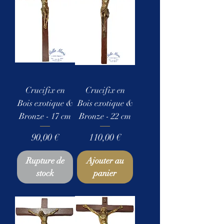
Crucifix en
Crucifix en
Bois exotique &
Bois exotique &
Bronze - 17 cm
Bronze - 22 cm
Prix
Prix
90,00 €
110,00 €
Rupture de
Ajouter au
stock
panier