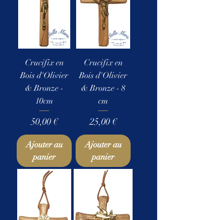
Crucifix en
Crucifix en
Bois d'Olivier
Bois d'Olivier
& Bronze -
& Bronze - 8
10cm
cm
Prix
Prix
50,00 €
25,00 €
Ajouter au
Ajouter au
panier
panier