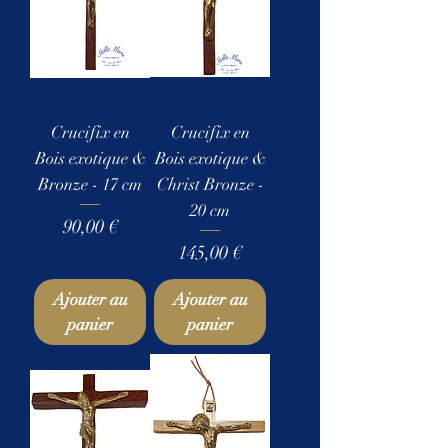
Crucifix en
Crucifix en
Bois exotique &
Bois exotique &
Bronze - 17 cm
Christ Bronze -
20 cm
Prix
90,00 €
Prix
145,00 €
Ajouter au
Ajouter au
panier
panier