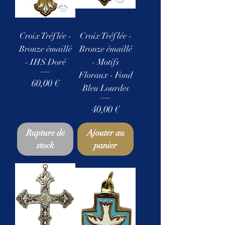
Croix Tréflée -
Croix Tréflée -
Bronze émaillé
Bronze émaillé
- IHS Doré
- Motifs
Floraux - Fond
Prix
60,00 €
Bleu Lourdes
Prix
40,00 €
Rupture de
Ajouter au
stock
panier