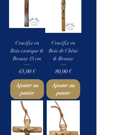
Crucifix en
Crucifix en
Bois exotique &
Bois de Chêne
Bronze 15 cm
& Bronze
Prix
Prix
65,00 €
80,00 €
Ajouter au
Ajouter au
panier
panier