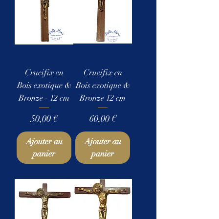
Crucifix en
Crucifix en
Bois exotique &
Bois exotique &
Bronze - 12 cm
Bronze 12 cm
Prix
Prix
50,00 €
60,00 €
Ajouter au
Ajouter au
panier
panier