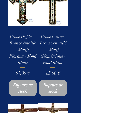
Croix Tréflée -
Croix Latine-
Bronze émaillé
Bronze émaillé
- Motifs
- Motif
Floraux - Fond
Géométrique -
Blanc
Fond Blanc
Prix
Prix
65,00 €
85,00 €
Rupture de
Rupture de
stock
stock