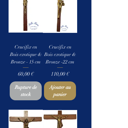
Crucifix en
Crucifix en
Bois exotique &
Bois exotique &
Bronze - 15 cm
Bronze -22 cm
Prix
Prix
60,00 €
110,00 €
Rupture de
Ajouter au
stock
panier