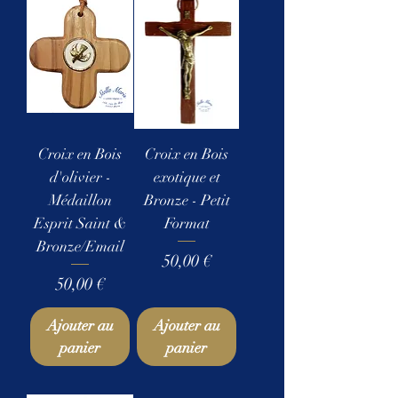
Croix en Bois
Croix en Bois
d'olivier -
exotique et
Médaillon
Bronze - Petit
Esprit Saint &
Format
Bronze/Email
Prix
50,00 €
Prix
50,00 €
Ajouter au
Ajouter au
panier
panier