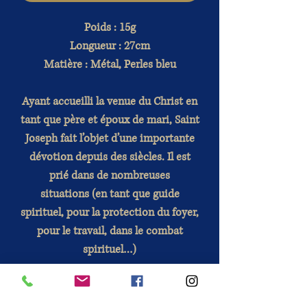
Poids : 15g
Longueur : 27cm
Matière : Métal, Perles bleu
Ayant accueilli la venue du Christ en
tant que père et époux de mari, Saint
Joseph fait l’objet d’une importante
dévotion depuis des siècles. Il est
prié dans de nombreuses
situations (en tant que guide
spirituel, pour la protection du foyer,
pour le travail, dans le combat
spirituel…)
Conseils d'utilisation
: Ce
chapelet est fourni avec une notice