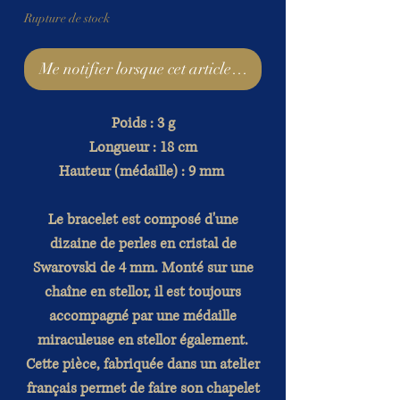
Rupture de stock
Me notifier lorsque cet article est disponible
Poids : 3 g
Longueur : 18 cm
Hauteur (médaille) : 9 mm
Le bracelet est composé d'une
dizaine de perles en cristal de
Swarovski de 4 mm. Monté sur une
chaîne en stellor, il est toujours
accompagné par une médaille
miraculeuse en stellor également.
Cette pièce, fabriquée dans un atelier
français permet de faire son chapelet