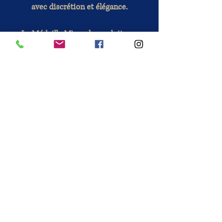
avec discrétion et élégance.
La Médaille Miraculeuse doit son
origine aux Apparitions mariales de
la Chapelle de la rue du Bac, à Paris
en 1830. La Vierge Marie demanda à
Sainte Catherine Labouré de faire
frapper une médaille spécifique, qui
sera porteuse de grandes grâces pour
les fidèles qui la porteront avec
dévotion.
INFORMATIONS